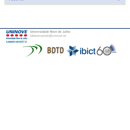
Universidade Nove de Julho
bibliotecatede@uninove.br