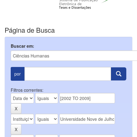
Página de Busca
Buscar em:
por
Filtros correntes: