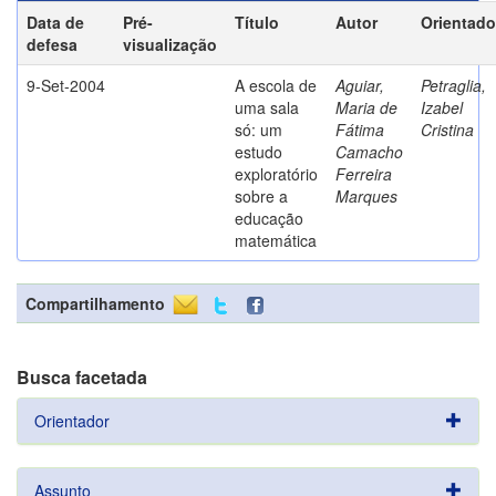
Data de
Pré-
Título
Autor
Orientado
defesa
visualização
9-Set-2004
A escola de
Aguiar,
Petraglia,
uma sala
Maria de
Izabel
só: um
Fátima
Cristina
estudo
Camacho
exploratório
Ferreira
sobre a
Marques
educação
matemática
Compartilhamento
Busca facetada
Orientador
Assunto