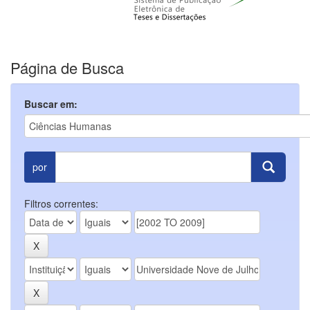
Página de Busca
Buscar em:
por
Filtros correntes: