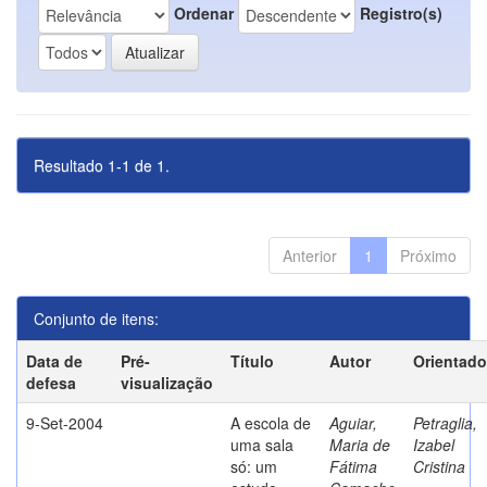
Ordenar
Registro(s)
Resultado 1-1 de 1.
Anterior
1
Próximo
Conjunto de itens:
Data de
Pré-
Título
Autor
Orientado
defesa
visualização
9-Set-2004
A escola de
Aguiar,
Petraglia,
uma sala
Maria de
Izabel
só: um
Fátima
Cristina