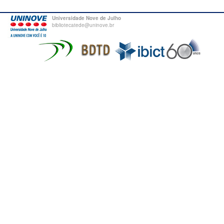
Universidade Nove de Julho
bibliotecatede@uninove.br