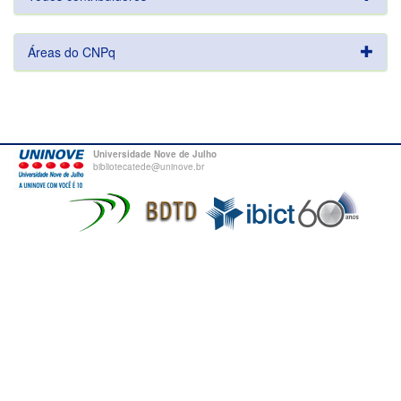
Áreas do CNPq
Universidade Nove de Julho
bibliotecatede@uninove.br