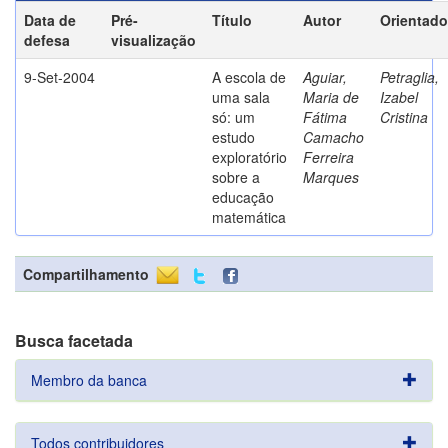
Data de
Pré-
Título
Autor
Orientado
defesa
visualização
9-Set-2004
A escola de
Aguiar,
Petraglia,
uma sala
Maria de
Izabel
só: um
Fátima
Cristina
estudo
Camacho
exploratório
Ferreira
sobre a
Marques
educação
matemática
Compartilhamento
Busca facetada
Membro da banca
Todos contribuidores