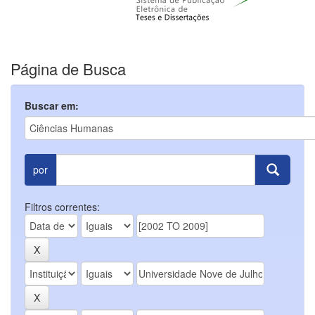
Página de Busca
Buscar em:
por
Filtros correntes: