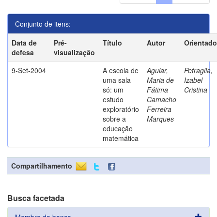
Conjunto de itens:
Data de
Pré-
Título
Autor
Orientado
defesa
visualização
9-Set-2004
A escola de
Aguiar,
Petraglia,
uma sala
Maria de
Izabel
só: um
Fátima
Cristina
estudo
Camacho
exploratório
Ferreira
sobre a
Marques
educação
matemática
Compartilhamento
Busca facetada