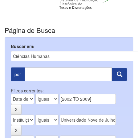
Página de Busca
Buscar em:
por
Filtros correntes: