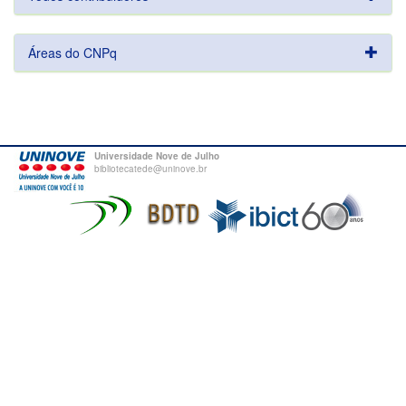
Áreas do CNPq
Universidade Nove de Julho
bibliotecatede@uninove.br