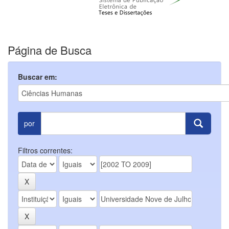
Página de Busca
Buscar em:
por
Filtros correntes: