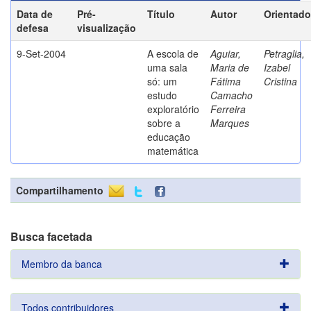
Data de
Pré-
Título
Autor
Orientado
defesa
visualização
9-Set-2004
A escola de
Aguiar,
Petraglia,
uma sala
Maria de
Izabel
só: um
Fátima
Cristina
estudo
Camacho
exploratório
Ferreira
sobre a
Marques
educação
matemática
Compartilhamento
Busca facetada
Membro da banca
Todos contribuidores