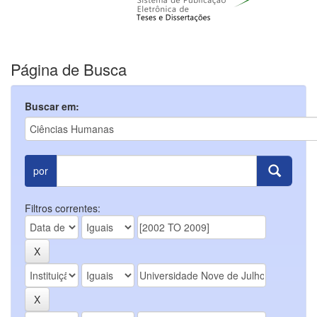
Página de Busca
Buscar em:
por
Filtros correntes: