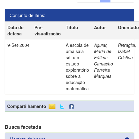
Conjunto de itens:
Data de
Pré-
Título
Autor
Orientado
defesa
visualização
9-Set-2004
A escola de
Aguiar,
Petraglia,
uma sala
Maria de
Izabel
só: um
Fátima
Cristina
estudo
Camacho
exploratório
Ferreira
sobre a
Marques
educação
matemática
Compartilhamento
Busca facetada