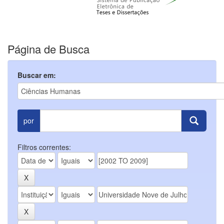
Página de Busca
Buscar em:
por
Filtros correntes: