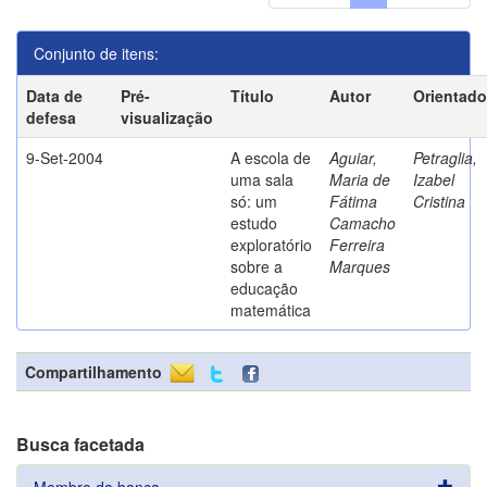
Conjunto de itens:
Data de
Pré-
Título
Autor
Orientado
defesa
visualização
9-Set-2004
A escola de
Aguiar,
Petraglia,
uma sala
Maria de
Izabel
só: um
Fátima
Cristina
estudo
Camacho
exploratório
Ferreira
sobre a
Marques
educação
matemática
Compartilhamento
Busca facetada