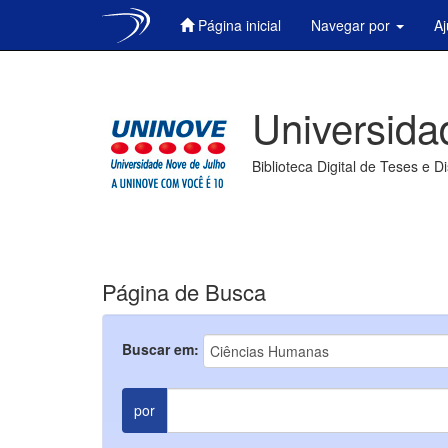
Página inicial
Navegar por
A
Skip
navigation
Universida
Biblioteca Digital de Teses e D
Página de Busca
Buscar em:
por