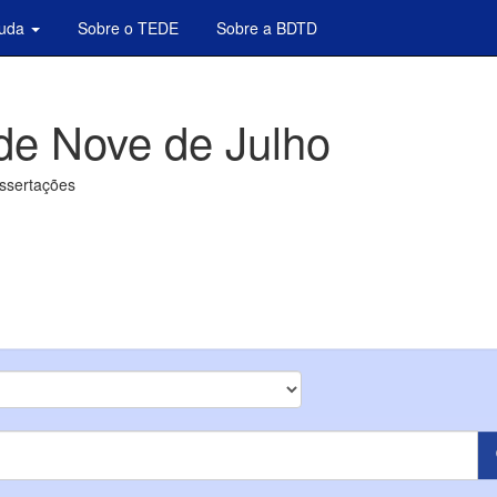
juda
Sobre o TEDE
Sobre a BDTD
de Nove de Julho
issertações