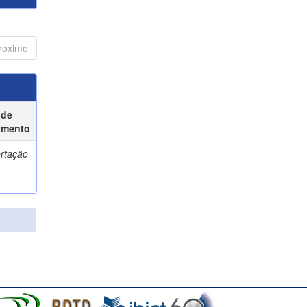
róximo
 de
umento
ertação