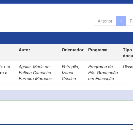
Anterior
1
P
Autor
Orientador
Programa
Tipo
doc
só: um
Aguiar, Maria de
Petraglia,
Programa de
Diss
re a
Fátima Camacho
Izabel
Pós-Graduação
Ferreira Marques
Cristina
em Educação