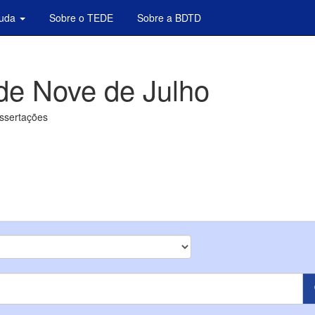
juda
Sobre o TEDE
Sobre a BDTD
de Nove de Julho
issertações