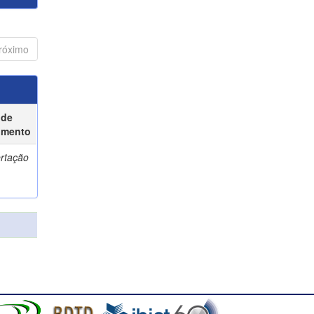
róximo
 de
umento
ertação