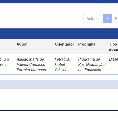
Anterior
1
P
Autor
Orientador
Programa
Tipo
doc
só: um
Aguiar, Maria de
Petraglia,
Programa de
Diss
re a
Fátima Camacho
Izabel
Pós-Graduação
Ferreira Marques
Cristina
em Educação