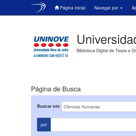
Página inicial
Navegar por
A
Skip
navigation
Universida
Biblioteca Digital de Teses e D
Página de Busca
Buscar em:
por