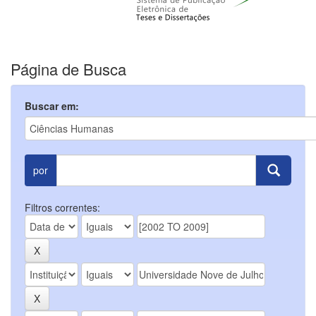
Página de Busca
Buscar em:
por
Filtros correntes: