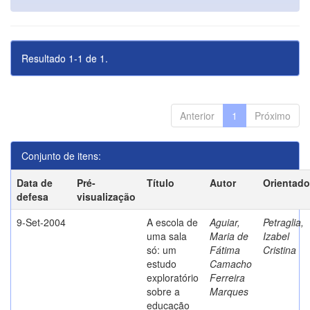
Resultado 1-1 de 1.
Anterior
1
Próximo
Conjunto de itens:
Data de
Pré-
Título
Autor
Orientado
defesa
visualização
9-Set-2004
A escola de
Aguiar,
Petraglia,
uma sala
Maria de
Izabel
só: um
Fátima
Cristina
estudo
Camacho
exploratório
Ferreira
sobre a
Marques
educação