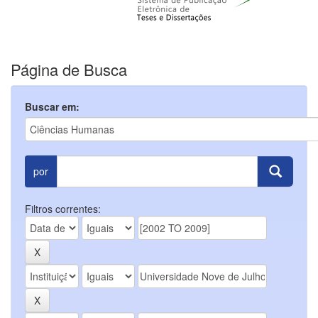
Página de Busca
Buscar em:
por
Filtros correntes: