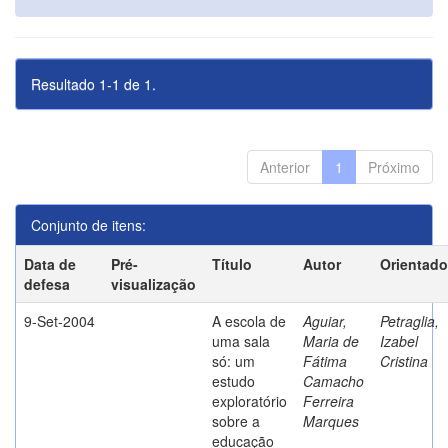
Resultado 1-1 de 1.
Anterior
1
Próximo
Conjunto de itens:
Data de
Pré-
Título
Autor
Orientado
defesa
visualização
9-Set-2004
A escola de
Aguiar,
Petraglia,
uma sala
Maria de
Izabel
só: um
Fátima
Cristina
estudo
Camacho
exploratório
Ferreira
sobre a
Marques
educação