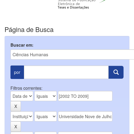
Página de Busca
Buscar em:
por
Filtros correntes: