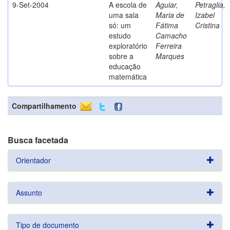
9-Set-2004
A escola de
Aguiar,
Petraglia,
uma sala
Maria de
Izabel
só: um
Fátima
Cristina
estudo
Camacho
exploratório
Ferreira
sobre a
Marques
educação
matemática
Compartilhamento
Busca facetada
Orientador
Assunto
Tipo de documento