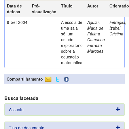
Data de
Pré-
Título
Autor
Orientado
defesa
visualização
9-Set-2004
A escola de
Aguiar,
Petraglia,
uma sala
Maria de
Izabel
só: um
Fátima
Cristina
estudo
Camacho
exploratório
Ferreira
sobre a
Marques
educação
matemática
Compartilhamento
Busca facetada
Assunto
Tipo de documento