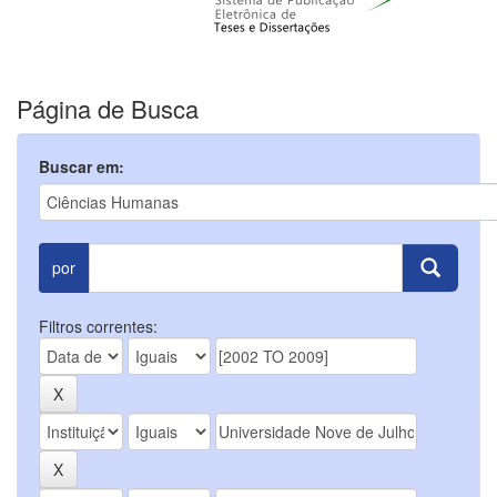
Página de Busca
Buscar em:
por
Filtros correntes: