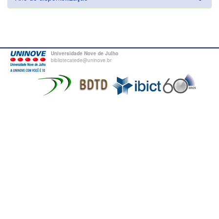
Universidade Nove de Julho
bibliotecatede@uninove.br