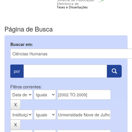
Página de Busca
Buscar em:
por
Filtros correntes: