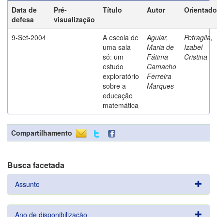
Data de
Pré-
Título
Autor
Orientado
defesa
visualização
9-Set-2004
A escola de
Aguiar,
Petraglia,
uma sala
Maria de
Izabel
só: um
Fátima
Cristina
estudo
Camacho
exploratório
Ferreira
sobre a
Marques
educação
matemática
Compartilhamento
Busca facetada
Assunto
Ano de disponibilização