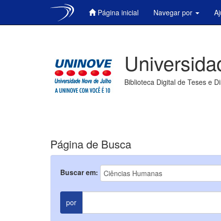
Página inicial
Navegar por
A
Skip
navigation
Universida
Biblioteca Digital de Teses e D
Página de Busca
Buscar em:
por