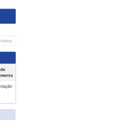
róximo
 de
umento
ertação