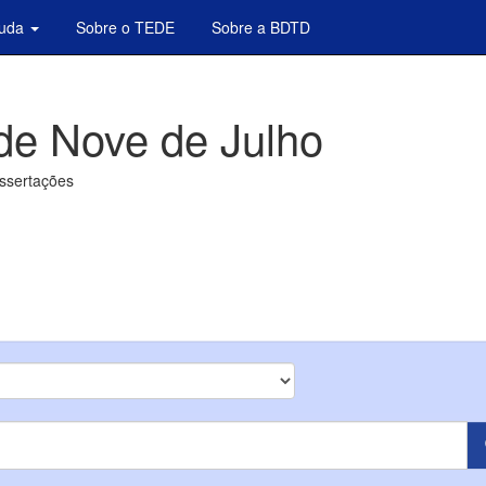
juda
Sobre o TEDE
Sobre a BDTD
de Nove de Julho
issertações