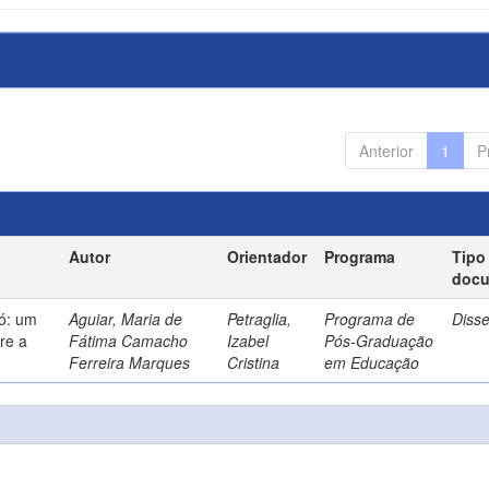
Anterior
1
P
Autor
Orientador
Programa
Tipo
doc
só: um
Aguiar, Maria de
Petraglia,
Programa de
Diss
re a
Fátima Camacho
Izabel
Pós-Graduação
Ferreira Marques
Cristina
em Educação