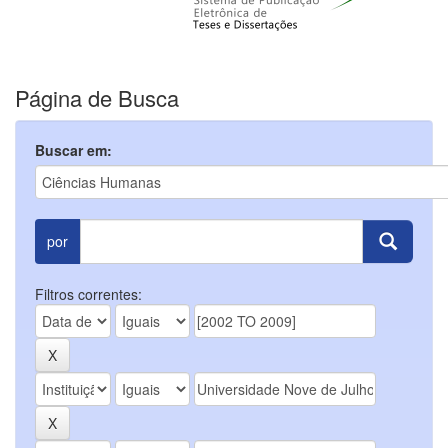
Página de Busca
Buscar em:
por
Filtros correntes: