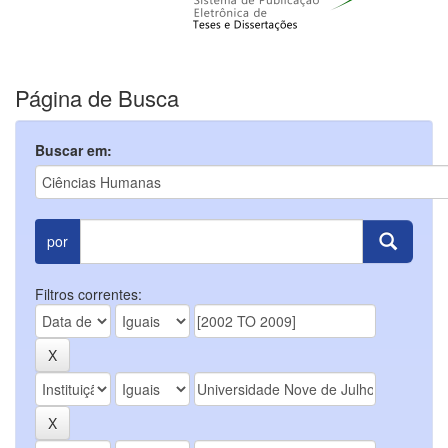
Página de Busca
Buscar em:
por
Filtros correntes: