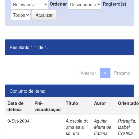
Ordenar
Registro(s)
Resultado 1-1 de 1.
Anterior
1
Próximo
Conjunto de itens:
Data de
Pré-
Título
Autor
Orientado
defesa
visualização
9-Set-2004
A escola de
Aguiar,
Petraglia,
uma sala
Maria de
Izabel
só: um
Fátima
Cristina