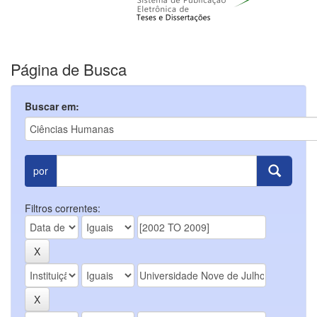
Página de Busca
Buscar em:
por
Filtros correntes: