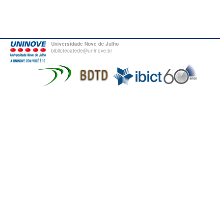
Universidade Nove de Julho
bibliotecatede@uninove.br