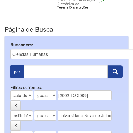
Página de Busca
Buscar em:
por
Filtros correntes: