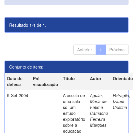
Resultado 1-1 de 1.
Anterior
1
Próximo
Conjunto de itens:
Data de
Pré-
Título
Autor
Orientado
defesa
visualização
9-Set-2004
A escola de
Aguiar,
Petraglia,
uma sala
Maria de
Izabel
só: um
Fátima
Cristina
estudo
Camacho
exploratório
Ferreira
sobre a
Marques
educação