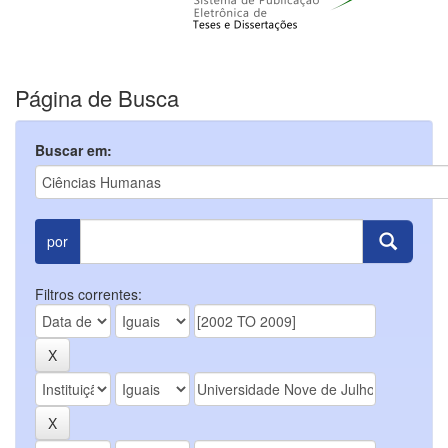
Página de Busca
Buscar em:
por
Filtros correntes: