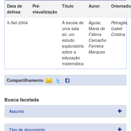
Data de
Pré-
Título
Autor
Orientado
defesa
visualização
9-Set-2004
A escola de
Aguiar,
Petraglia,
uma sala
Maria de
Izabel
só: um
Fátima
Cristina
estudo
Camacho
exploratório
Ferreira
sobre a
Marques
educação
matemática
Compartilhamento
Busca facetada
Assunto
Tipo de documento