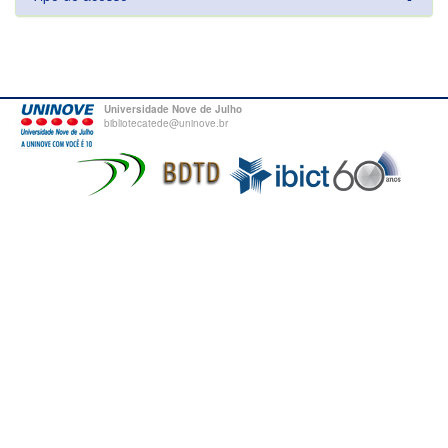
Universidade Nove de Julho
bibliotecatede@uninove.br