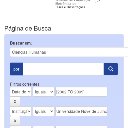
Página de Busca
Buscar em:
por
Filtros correntes: