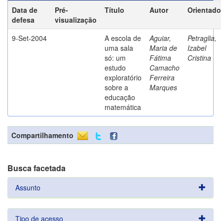
Data de
Pré-
Título
Autor
Orientado
defesa
visualização
9-Set-2004
A escola de
Aguiar,
Petraglia,
uma sala
Maria de
Izabel
só: um
Fátima
Cristina
estudo
Camacho
exploratório
Ferreira
sobre a
Marques
educação
matemática
Compartilhamento
Busca facetada
Assunto
Tipo de acesso