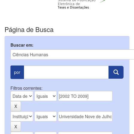
Página de Busca
Buscar em:
por
Filtros correntes: