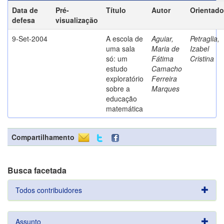
Data de
Pré-
Título
Autor
Orientado
defesa
visualização
9-Set-2004
A escola de
Aguiar,
Petraglia,
uma sala
Maria de
Izabel
só: um
Fátima
Cristina
estudo
Camacho
exploratório
Ferreira
sobre a
Marques
educação
matemática
Compartilhamento
Busca facetada
Todos contribuidores
Assunto