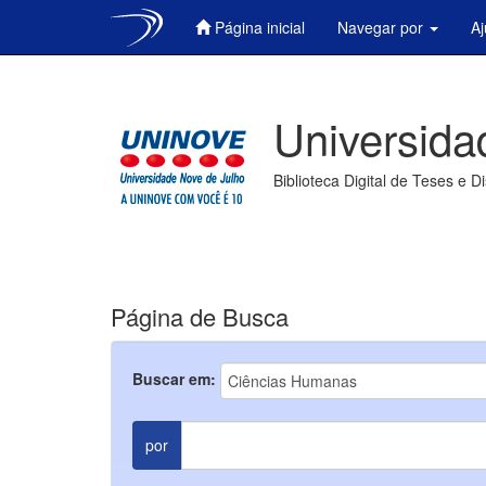
Página inicial
Navegar por
A
Skip
navigation
Universida
Biblioteca Digital de Teses e D
Página de Busca
Buscar em:
por