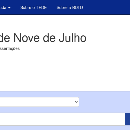
juda
Sobre o TEDE
Sobre a BDTD
de Nove de Julho
issertações