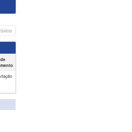
róximo
 de
umento
ertação