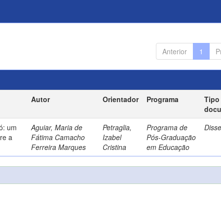
Anterior
1
P
Autor
Orientador
Programa
Tipo
doc
só: um
Aguiar, Maria de
Petraglia,
Programa de
Diss
re a
Fátima Camacho
Izabel
Pós-Graduação
Ferreira Marques
Cristina
em Educação