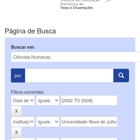
Página de Busca
Buscar em:
por
Filtros correntes: