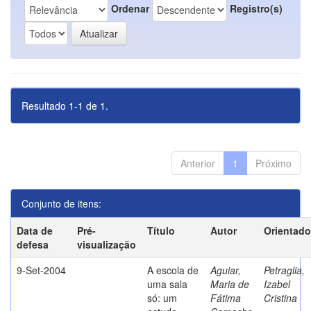
Ordenar
Registro(s)
Resultado 1-1 de 1.
Anterior
1
Próximo
Conjunto de itens:
Data de
Pré-
Título
Autor
Orientado
defesa
visualização
9-Set-2004
A escola de
Aguiar,
Petraglia,
uma sala
Maria de
Izabel
só: um
Fátima
Cristina