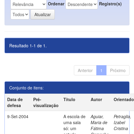
Ordenar
Registro(s)
Resultado 1-1 de 1.
Anterior
1
Próximo
Conjunto de itens:
Data de
Pré-
Título
Autor
Orientado
defesa
visualização
9-Set-2004
A escola de
Aguiar,
Petraglia,
uma sala
Maria de
Izabel
só: um
Fátima
Cristina