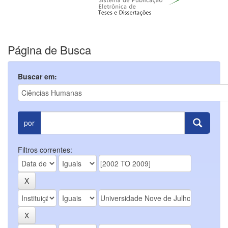
Página de Busca
Buscar em:
por
Filtros correntes: