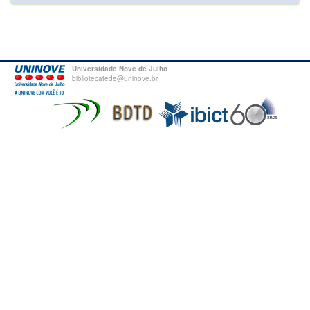
Universidade Nove de Julho
bibliotecatede@uninove.br