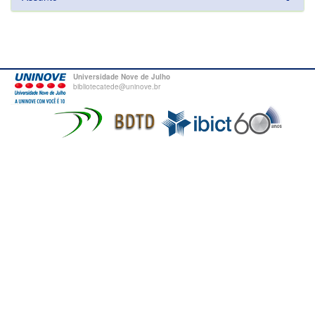
Universidade Nove de Julho
bibliotecatede@uninove.br