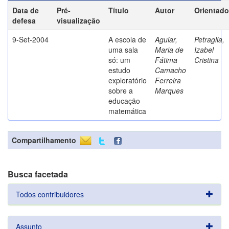
Data de
Pré-
Título
Autor
Orientado
defesa
visualização
9-Set-2004
A escola de
Aguiar,
Petraglia,
uma sala
Maria de
Izabel
só: um
Fátima
Cristina
estudo
Camacho
exploratório
Ferreira
sobre a
Marques
educação
matemática
Compartilhamento
Busca facetada
Todos contribuidores
Assunto