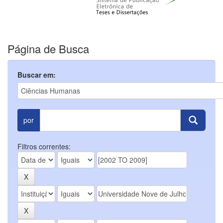
Página de Busca
Buscar em:
por
Filtros correntes: