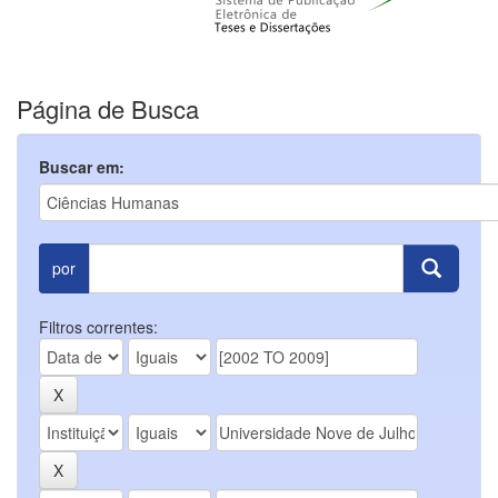
Página de Busca
Buscar em:
por
Filtros correntes: