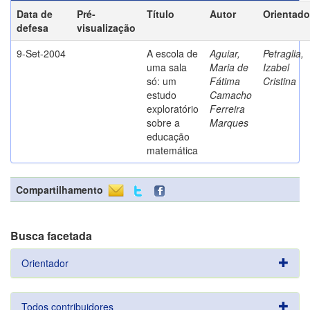
Data de
Pré-
Título
Autor
Orientado
defesa
visualização
9-Set-2004
A escola de
Aguiar,
Petraglia,
uma sala
Maria de
Izabel
só: um
Fátima
Cristina
estudo
Camacho
exploratório
Ferreira
sobre a
Marques
educação
matemática
Compartilhamento
Busca facetada
Orientador
Todos contribuidores