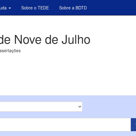
juda
Sobre o TEDE
Sobre a BDTD
de Nove de Julho
issertações