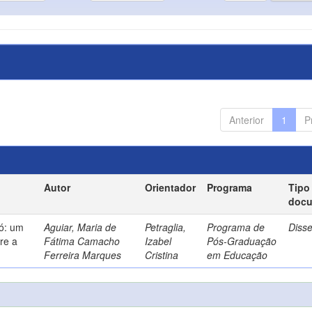
Anterior
1
P
Autor
Orientador
Programa
Tipo
doc
só: um
Aguiar, Maria de
Petraglia,
Programa de
Diss
re a
Fátima Camacho
Izabel
Pós-Graduação
Ferreira Marques
Cristina
em Educação