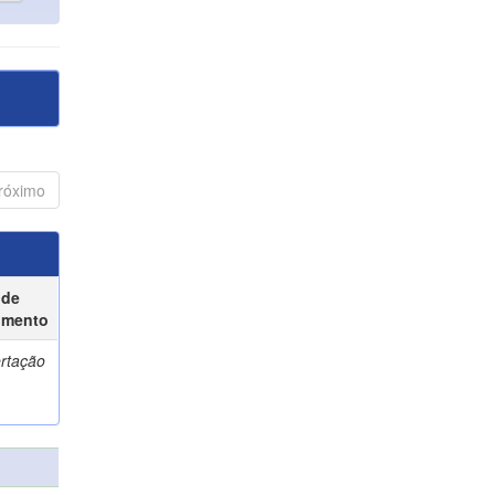
róximo
 de
umento
ertação