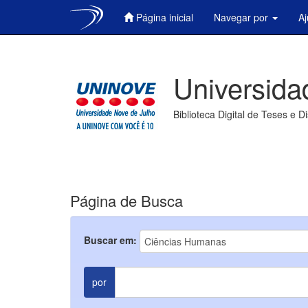
Página inicial
Navegar por
A
Skip
navigation
Universida
Biblioteca Digital de Teses e D
Página de Busca
Buscar em:
por