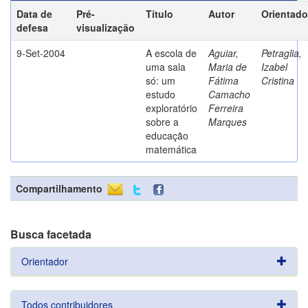
Data de
Pré-
Título
Autor
Orientado
defesa
visualização
9-Set-2004
A escola de
Aguiar,
Petraglia,
uma sala
Maria de
Izabel
só: um
Fátima
Cristina
estudo
Camacho
exploratório
Ferreira
sobre a
Marques
educação
matemática
Compartilhamento
Busca facetada
Orientador
Todos contribuidores