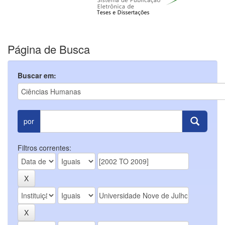
Página de Busca
Buscar em:
por
Filtros correntes: