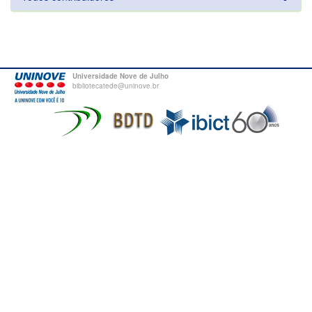
Universidade Nove de Julho
bibliotecatede@uninove.br