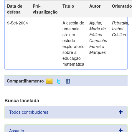
Data de
Pré-
Título
Autor
Orientado
defesa
visualização
9-Set-2004
A escola de
Aguiar,
Petraglia,
uma sala
Maria de
Izabel
só: um
Fátima
Cristina
estudo
Camacho
exploratório
Ferreira
sobre a
Marques
educação
matemática
Compartilhamento
Busca facetada
Todos contribuidores
Assunto