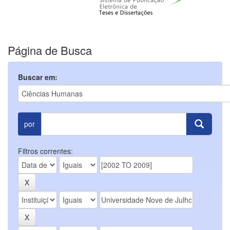
Página de Busca
Buscar em:
por
Filtros correntes: