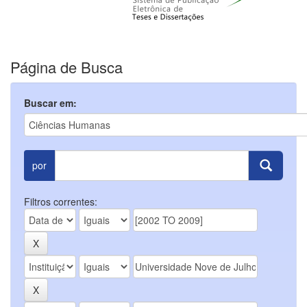
Página de Busca
Buscar em:
por
Filtros correntes: