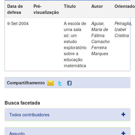
Data de
Pré-
Título
Autor
Orientado
defesa
visualização
9-Set-2004
A escola de
Aguiar,
Petraglia,
uma sala
Maria de
Izabel
só: um
Fátima
Cristina
estudo
Camacho
exploratório
Ferreira
sobre a
Marques
educação
matemática
Compartilhamento
Busca facetada
Todos contribuidores
Assunto