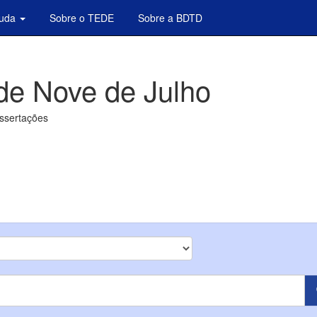
juda
Sobre o TEDE
Sobre a BDTD
de Nove de Julho
issertações