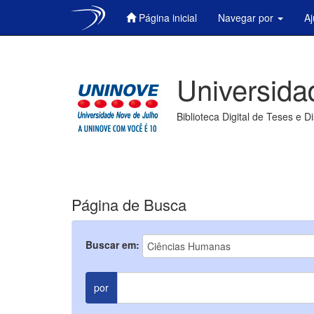
Página inicial
Navegar por
A
Skip
navigation
Universida
Biblioteca Digital de Teses e D
Página de Busca
Buscar em:
por