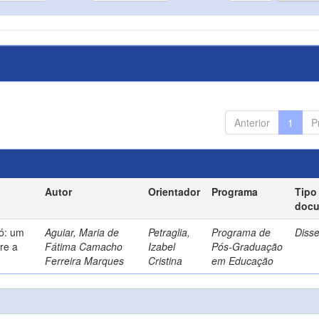
Anterior
1
P
Autor
Orientador
Programa
Tipo
doc
só: um
Aguiar, Maria de
Petraglia,
Programa de
Diss
re a
Fátima Camacho
Izabel
Pós-Graduação
Ferreira Marques
Cristina
em Educação