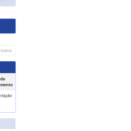
róximo
 de
umento
ertação