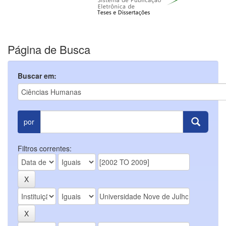
Página de Busca
Buscar em:
por
Filtros correntes: