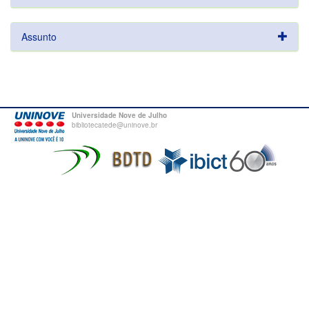
Assunto
Universidade Nove de Julho
bibliotecatede@uninove.br