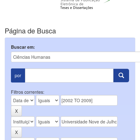
Página de Busca
Buscar em:
por
Filtros correntes: