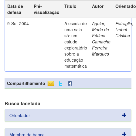
Data de
Pré-
Título
Autor
Orientado
defesa
visualização
9-Set-2004
A escola de
Aguiar,
Petraglia,
uma sala
Maria de
Izabel
só: um
Fátima
Cristina
estudo
Camacho
exploratório
Ferreira
sobre a
Marques
educação
matemática
Compartilhamento
Busca facetada
Orientador
Membro da banca