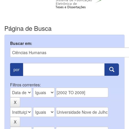
Página de Busca
Buscar em:
por
Filtros correntes: