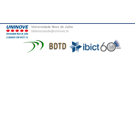
Universidade Nove de Julho
bibliotecatede@uninove.br