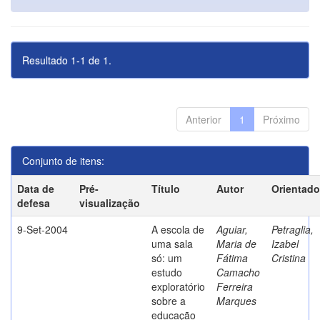
Resultado 1-1 de 1.
Anterior
1
Próximo
Conjunto de itens:
Data de
Pré-
Título
Autor
Orientado
defesa
visualização
9-Set-2004
A escola de
Aguiar,
Petraglia,
uma sala
Maria de
Izabel
só: um
Fátima
Cristina
estudo
Camacho
exploratório
Ferreira
sobre a
Marques
educação