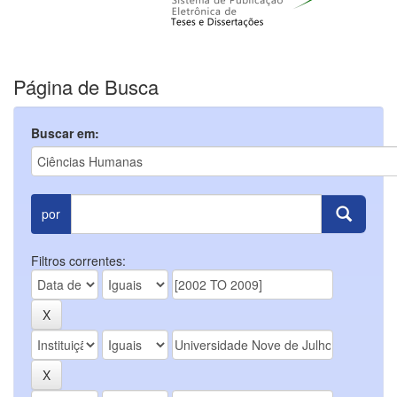
Página de Busca
Buscar em:
por
Filtros correntes: