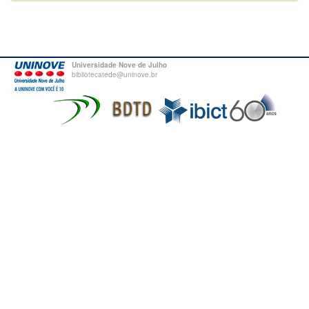
Universidade Nove de Julho
bibliotecatede@uninove.br