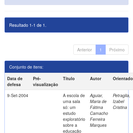
Resultado 1-1 de 1.
Anterior
1
Próximo
Conjunto de itens:
Data de
Pré-
Título
Autor
Orientado
defesa
visualização
9-Set-2004
A escola de
Aguiar,
Petraglia,
uma sala
Maria de
Izabel
só: um
Fátima
Cristina
estudo
Camacho
exploratório
Ferreira
sobre a
Marques
educação