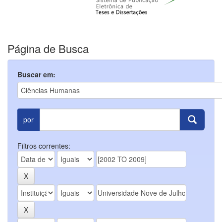
Página de Busca
Buscar em:
por
Filtros correntes: