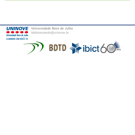
Universidade Nove de Julho
bibliotecatede@uninove.br