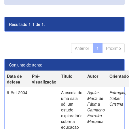
Resultado 1-1 de 1.
Anterior
1
Próximo
Conjunto de itens:
Data de
Pré-
Título
Autor
Orientado
defesa
visualização
9-Set-2004
A escola de
Aguiar,
Petraglia,
uma sala
Maria de
Izabel
só: um
Fátima
Cristina
estudo
Camacho
exploratório
Ferreira
sobre a
Marques
educação