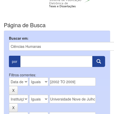
Página de Busca
Buscar em:
por
Filtros correntes: