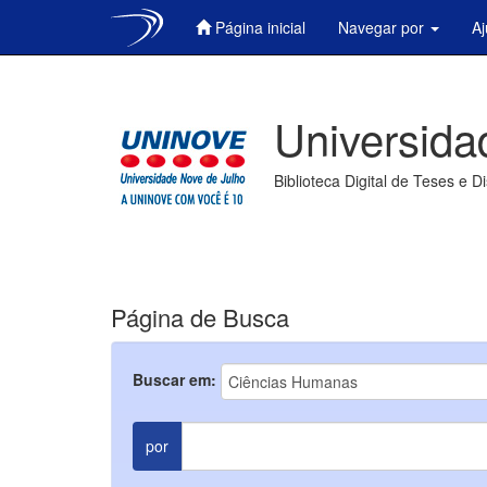
Página inicial
Navegar por
A
Skip
navigation
Universida
Biblioteca Digital de Teses e D
Página de Busca
Buscar em:
por