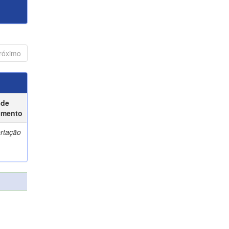
róximo
 de
umento
ertação