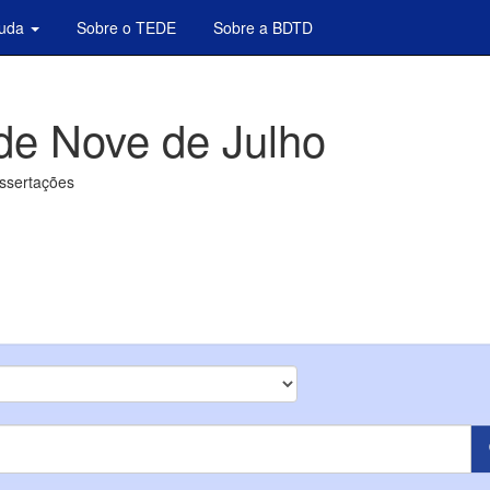
juda
Sobre o TEDE
Sobre a BDTD
de Nove de Julho
issertações