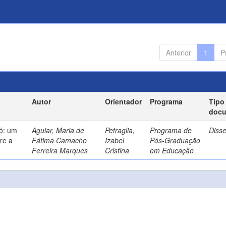
Anterior
1
P
Autor
Orientador
Programa
Tipo
doc
só: um
Aguiar, Maria de
Petraglia,
Programa de
Diss
re a
Fátima Camacho
Izabel
Pós-Graduação
Ferreira Marques
Cristina
em Educação