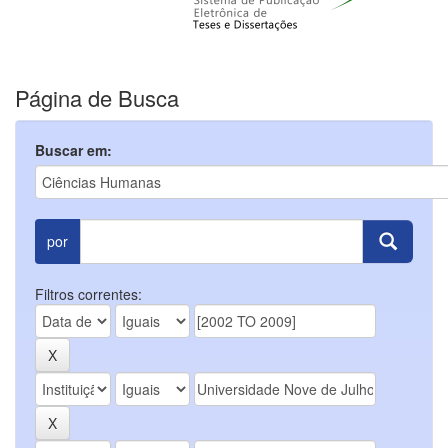
Página de Busca
Buscar em:
por
Filtros correntes: