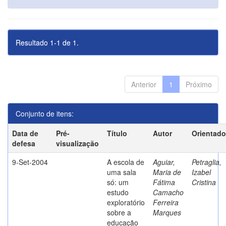
Resultado 1-1 de 1.
Anterior
1
Próximo
Conjunto de itens:
Data de
Pré-
Título
Autor
Orientado
defesa
visualização
9-Set-2004
A escola de
Aguiar,
Petraglia,
uma sala
Maria de
Izabel
só: um
Fátima
Cristina
estudo
Camacho
exploratório
Ferreira
sobre a
Marques
educação