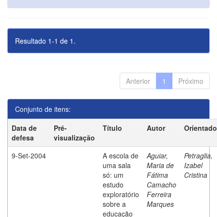
Resultado 1-1 de 1.
Anterior
1
Próximo
Conjunto de itens:
Data de
Pré-
Título
Autor
Orientado
defesa
visualização
9-Set-2004
A escola de
Aguiar,
Petraglia,
uma sala
Maria de
Izabel
só: um
Fátima
Cristina
estudo
Camacho
exploratório
Ferreira
sobre a
Marques
educação