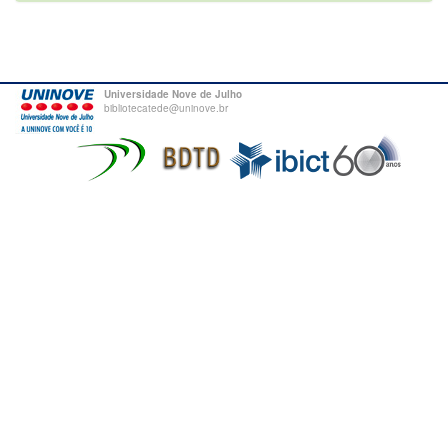
Universidade Nove de Julho
bibliotecatede@uninove.br