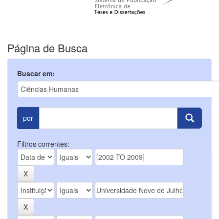
Página de Busca
Buscar em:
por
Filtros correntes: