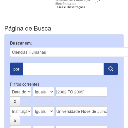
Página de Busca
Buscar em:
por
Filtros correntes: