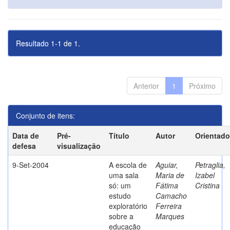
Resultado 1-1 de 1.
Anterior
1
Próximo
Conjunto de itens:
Data de
Pré-
Título
Autor
Orientado
defesa
visualização
9-Set-2004
A escola de
Aguiar,
Petraglia,
uma sala
Maria de
Izabel
só: um
Fátima
Cristina
estudo
Camacho
exploratório
Ferreira
sobre a
Marques
educação