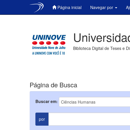
Página inicial
Navegar por
A
Skip
navigation
Universida
Biblioteca Digital de Teses e D
Página de Busca
Buscar em:
por