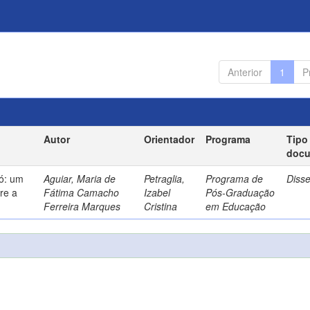
Anterior
1
P
Autor
Orientador
Programa
Tipo
doc
só: um
Aguiar, Maria de
Petraglia,
Programa de
Diss
re a
Fátima Camacho
Izabel
Pós-Graduação
Ferreira Marques
Cristina
em Educação