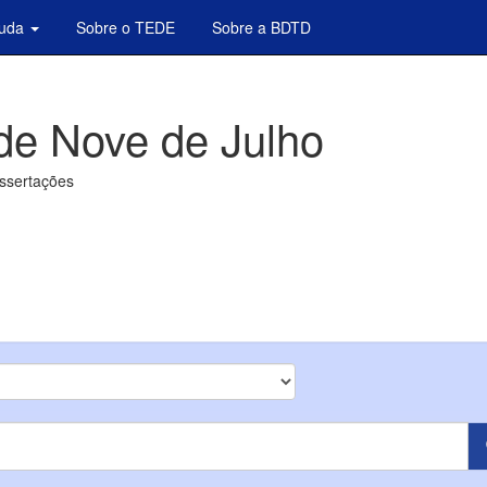
juda
Sobre o TEDE
Sobre a BDTD
de Nove de Julho
issertações