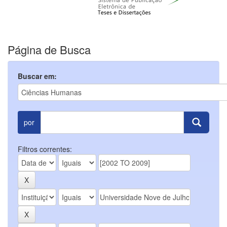
Página de Busca
Buscar em:
por
Filtros correntes: