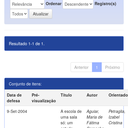
Ordenar
Registro(s)
Resultado 1-1 de 1.
Anterior
1
Próximo
Conjunto de itens:
Data de
Pré-
Título
Autor
Orientado
defesa
visualização
9-Set-2004
A escola de
Aguiar,
Petraglia,
uma sala
Maria de
Izabel
só: um
Fátima
Cristina