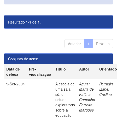
Resultado 1-1 de 1.
Anterior
1
Próximo
Conjunto de itens:
Data de
Pré-
Título
Autor
Orientado
defesa
visualização
9-Set-2004
A escola de
Aguiar,
Petraglia,
uma sala
Maria de
Izabel
só: um
Fátima
Cristina
estudo
Camacho
exploratório
Ferreira
sobre a
Marques
educação