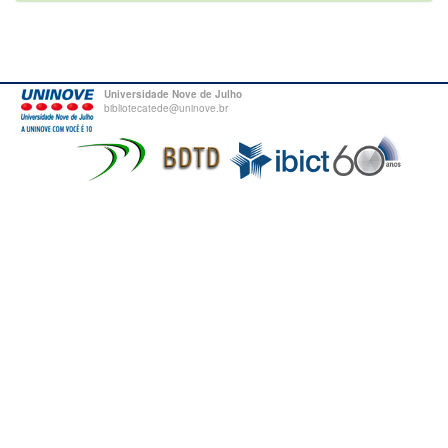
Universidade Nove de Julho
bibliotecatede@uninove.br