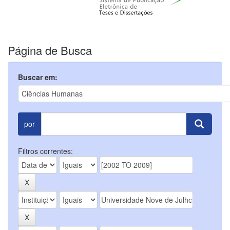
Página de Busca
Buscar em:
por
Filtros correntes: