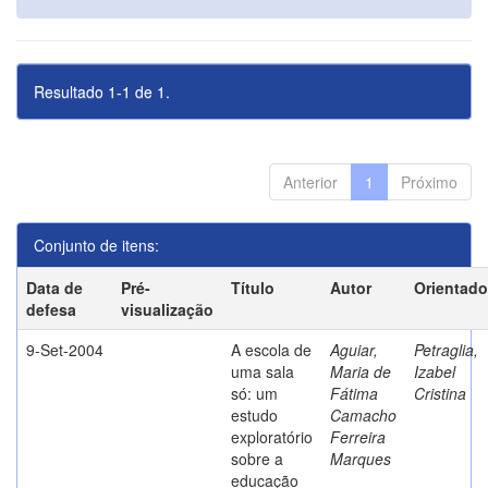
Resultado 1-1 de 1.
Anterior
1
Próximo
Conjunto de itens:
Data de
Pré-
Título
Autor
Orientado
defesa
visualização
9-Set-2004
A escola de
Aguiar,
Petraglia,
uma sala
Maria de
Izabel
só: um
Fátima
Cristina
estudo
Camacho
exploratório
Ferreira
sobre a
Marques
educação