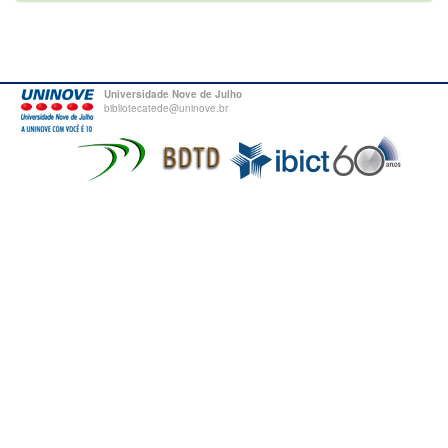
Universidade Nove de Julho
bibliotecatede@uninove.br