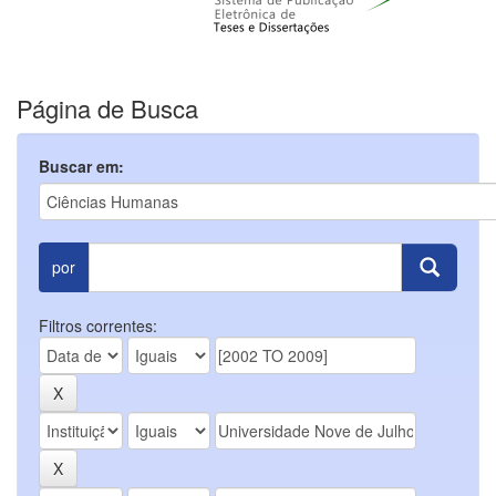
Página de Busca
Buscar em:
por
Filtros correntes: