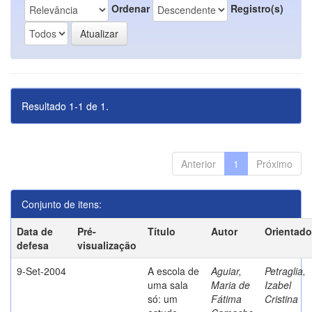
Ordenar
Registro(s)
Resultado 1-1 de 1.
Anterior
1
Próximo
Conjunto de itens:
Data de
Pré-
Título
Autor
Orientado
defesa
visualização
9-Set-2004
A escola de
Aguiar,
Petraglia,
uma sala
Maria de
Izabel
só: um
Fátima
Cristina