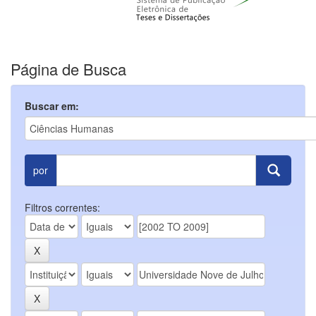
Página de Busca
Buscar em:
por
Filtros correntes: