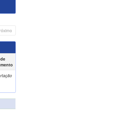
róximo
 de
umento
ertação