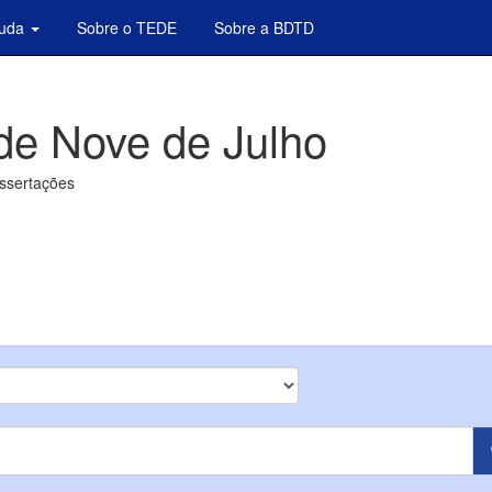
juda
Sobre o TEDE
Sobre a BDTD
de Nove de Julho
issertações