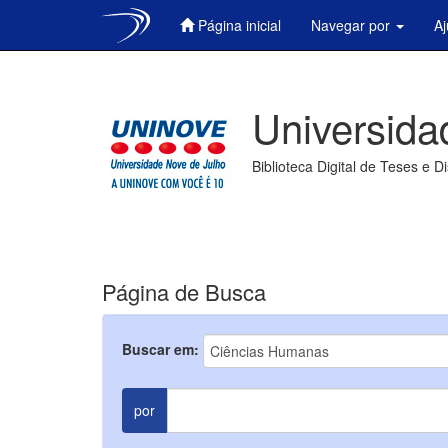
Página inicial
Navegar por
A
Skip
navigation
Universida
Biblioteca Digital de Teses e D
Página de Busca
Buscar em:
por