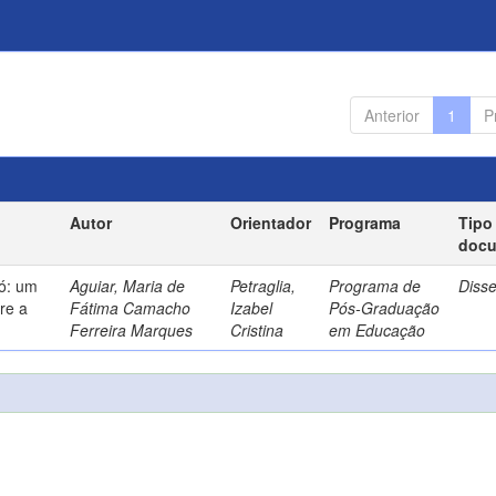
Anterior
1
P
Autor
Orientador
Programa
Tipo
doc
só: um
Aguiar, Maria de
Petraglia,
Programa de
Diss
re a
Fátima Camacho
Izabel
Pós-Graduação
Ferreira Marques
Cristina
em Educação