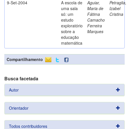
9-Set-2004
A escola de
Aguiar,
Petraglia,
uma sala
Maria de
Izabel
só: um
Fátima
Cristina
estudo
Camacho
exploratório
Ferreira
sobre a
Marques
educação
matemática
Compartilhamento
Busca facetada
Autor
Orientador
Todos contribuidores