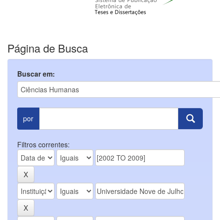
Página de Busca
Buscar em:
por
Filtros correntes: