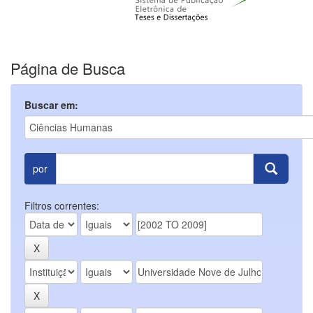
Página de Busca
Buscar em:
por
Filtros correntes: