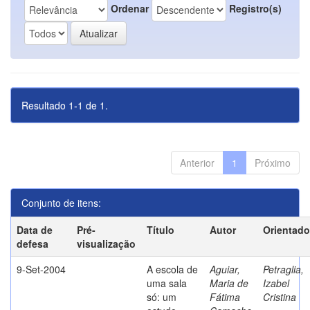
Ordenar
Registro(s)
Resultado 1-1 de 1.
Anterior
1
Próximo
Conjunto de itens:
Data de
Pré-
Título
Autor
Orientado
defesa
visualização
9-Set-2004
A escola de
Aguiar,
Petraglia,
uma sala
Maria de
Izabel
só: um
Fátima
Cristina